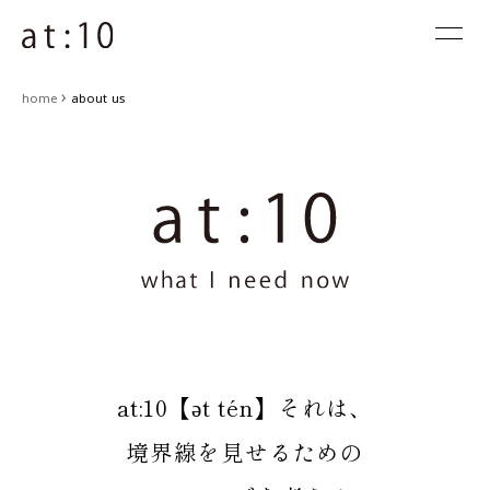
about us
›
home
about us
news
exhibition
real review
note
contact
at:10【ət tén】それは、
メールマガジン登録
境界線を見せるための
サイトのご利用条件